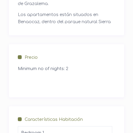
de Grazalema.
Los apartamentos están situados en
Benaocaz, dentro del parque natural Sierra
de Grazalema, con unas vistas plenas de la
naturaleza.
Benaocaz
Precio
Benaocaz es un municipio español de la
provincia de Cádiz, Andalucía.
Minimum no of nights:
2
En el año 2005 contaba con 745 habitantes.
Su extensión superficial es de 70 km² y tiene
una densidad de 10,74 hab/km².
Sus coordenadas geográficas son 36º 42′ N,
5º 25′ O.
Se encuentra situada a una altitud de 793
Características Habitación
metros y a 120 kilómetros de la capital de
Bedroom 1